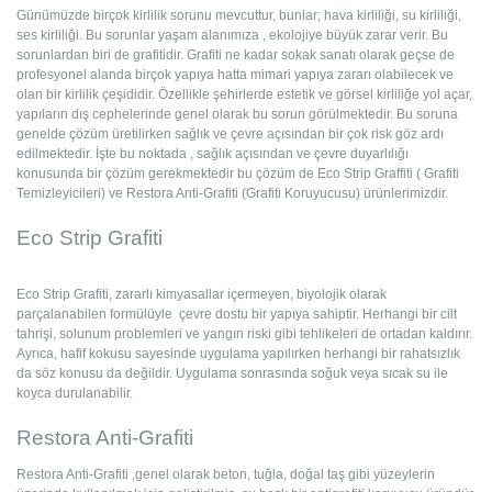
Günümüzde birçok kirlilik sorunu mevcuttur, bunlar; hava kirliliği, su kirliliği,
ses kirliliği. Bu sorunlar yaşam alanımıza , ekolojiye büyük zarar verir. Bu
sorunlardan biri de grafitidir. Grafiti ne kadar sokak sanatı olarak geçse de
profesyonel alanda birçok yapıya hatta mimari yapıya zararı olabilecek ve
olan bir kirlilik çeşididir. Özellikle şehirlerde estetik ve görsel kirliliğe yol açar,
yapıların dış cephelerinde genel olarak bu sorun görülmektedir. Bu soruna
genelde çözüm üretilirken sağlık ve çevre açısından bir çok risk göz ardı
edilmektedir. İşte bu noktada , sağlık açısından ve çevre duyarlılığı
konusunda bir çözüm gerekmektedir bu çözüm de Eco Strip Graffiti ( Grafiti
Temizleyicileri) ve Restora Anti-Grafiti (Grafiti Koruyucusu) ürünlerimizdir.
Eco Strip Grafiti
Eco Strip Grafiti, zararlı kimyasallar içermeyen, biyolojik olarak
parçalanabilen formülüyle
çevre dostu bir yapıya sahiptir. Herhangi bir cilt
tahrişi, solunum problemleri ve yangın riski gibi tehlikeleri de ortadan kaldırır.
Ayrıca, hafif kokusu sayesinde uygulama yapılırken herhangi bir rahatsızlık
da söz konusu da değildir. Uygulama sonrasında soğuk veya sıcak su ile
koyca durulanabilir.
Restora Anti-Grafiti
Restora Anti-Grafiti ,genel olarak beton, tuğla, doğal taş gibi yüzeylerin