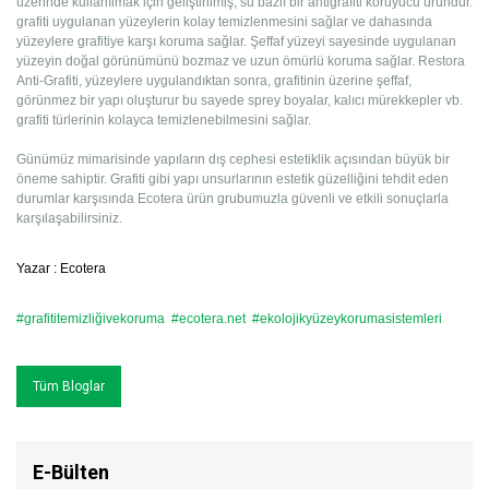
üzerinde kullanılmak için geliştirilmiş, su bazlı bir antigrafiti koruyucu üründür.
grafiti uygulanan yüzeylerin kolay temizlenmesini sağlar ve dahasında
yüzeylere grafitiye karşı koruma sağlar. Şeffaf yüzeyi sayesinde uygulanan
yüzeyin doğal görünümünü bozmaz ve uzun ömürlü koruma sağlar. Restora
Anti-Grafiti, yüzeylere uygulandıktan sonra, grafitinin üzerine şeffaf,
görünmez bir yapı oluşturur bu sayede sprey boyalar, kalıcı mürekkepler vb.
grafiti türlerinin kolayca temizlenebilmesini sağlar.
Günümüz mimarisinde yapıların dış cephesi estetiklik açısından büyük bir
öneme sahiptir. Grafiti gibi yapı unsurlarının estetik güzelliğini tehdit eden
durumlar karşısında Ecotera ürün grubumuzla güvenli ve etkili sonuçlarla
karşılaşabilirsiniz.
Yazar : Ecotera
#grafititemizliğivekoruma
#ecotera.net
#ekolojikyüzeykorumasistemleri
Tüm Bloglar
E-Bülten