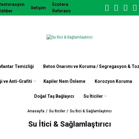
Restorasyon
Ecotera
İletişim
Rehber
Referans
 Mantar Temizliği
Beton Onarımı ve Koruma / Segregasyon & To
i ve Anti-Grafiti
Kapiler Nem Önleme
Korozyon Koruma
Doğal Taş Bağlayıcı
Su İticiler
Anasayfa
Su İticiler
Su İtici & Sağlamlaştırıcı
Su İtici & Sağlamlaştırıcı