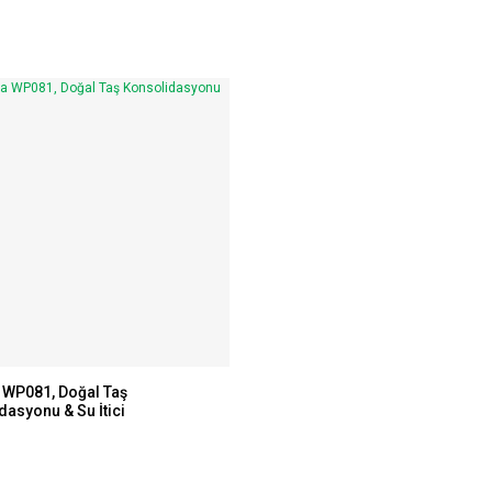
 WP081, Doğal Taş
asyonu & Su İtici