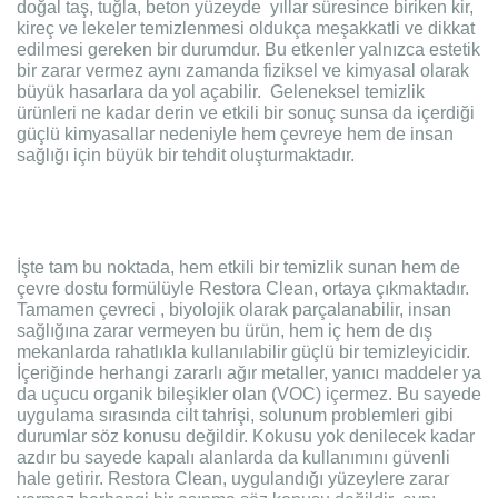
doğal taş, tuğla, beton yüzeyde yıllar süresince biriken kir,
kireç ve lekeler temizlenmesi oldukça meşakkatli ve dikkat
edilmesi gereken bir durumdur. Bu etkenler yalnızca estetik
bir zarar vermez aynı zamanda fiziksel ve kimyasal olarak
büyük hasarlara da yol açabilir. Geleneksel temizlik
ürünleri ne kadar derin ve etkili bir sonuç sunsa da içerdiği
güçlü kimyasallar nedeniyle hem çevreye hem de insan
sağlığı için büyük bir tehdit oluşturmaktadır.
İşte tam bu noktada, hem etkili bir temizlik sunan hem de
çevre dostu formülüyle Restora Clean, ortaya çıkmaktadır.
Tamamen çevreci , biyolojik olarak parçalanabilir, insan
sağlığına zarar vermeyen bu ürün, hem iç hem de dış
mekanlarda rahatlıkla kullanılabilir güçlü bir temizleyicidir.
İçeriğinde herhangi zararlı ağır metaller, yanıcı maddeler ya
da uçucu organik bileşikler olan (VOC) içermez. Bu sayede
uygulama sırasında cilt tahrişi, solunum problemleri gibi
durumlar söz konusu değildir. Kokusu yok denilecek kadar
azdır bu sayede kapalı alanlarda da kullanımını güvenli
hale getirir. Restora Clean, uygulandığı yüzeylere zarar