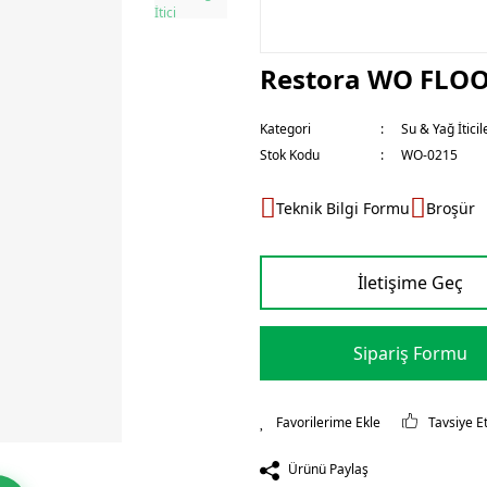
Restora WO FLOOR,
Kategori
Su & Yağ İticil
Stok Kodu
WO-0215
Teknik Bilgi Formu
Broşür
İletişime Geç
Sipariş Formu
Tavsiye E
Ürünü Paylaş