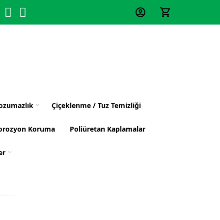
ozumazlık
Çiçeklenme / Tuz Temizliği
orozyon Koruma
Poliüretan Kaplamalar
er