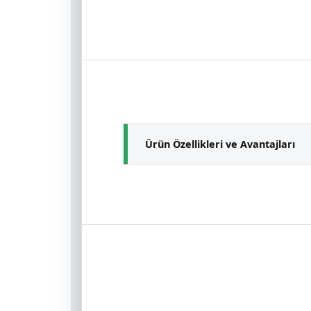
Ürün Özellikleri ve Avantajları
Uygulandığı yüzeyde su ve yağ itici
Yüzey daha uzun süre temiz kalır ve
Alg ve yosun gibi mikroorganizmal
Aşındırıcı etkilere karşı oldukça 
Su buharı geçişine izin verir ve ç