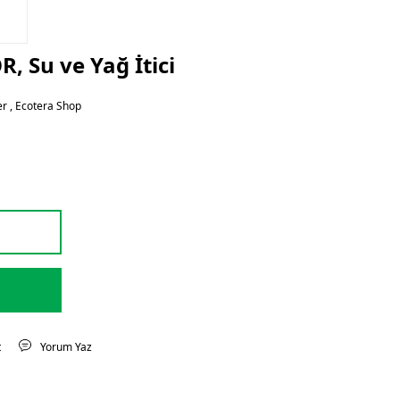
 Su ve Yağ İtici
er
,
Ecotera Shop
t
Yorum Yaz