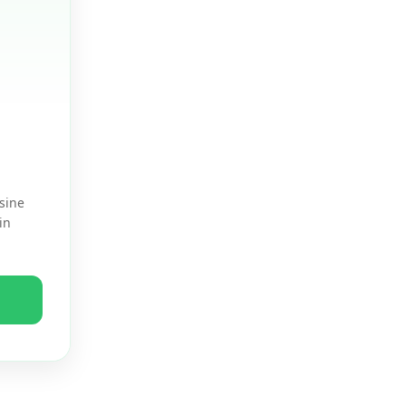
sine
in