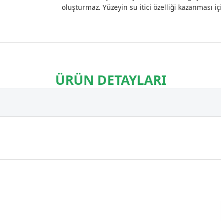
oluşturmaz. Yüzeyin su itici özelliği kazanması 
ÜRÜN DETAYLARI
 özellikler sağlar.
 sık karşılaşılan kahve, kola, yağ gibi kirler daha kolay temizlenir.
arın büyümesini yavaşlatır ve önler.
dayanıklıdır. Ürün, alkali ortamlarla ve su buharıyla reaksiyona girmez, yüzeyd
evre dostu bir çözüm sunar.