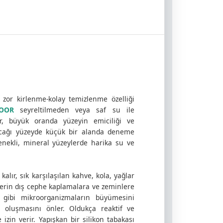
zor kirlenme-kolay temizlenme özelliği
OOR
seyreltilmeden veya saf su ile
tar, büyük oranda yüzeyin emiciliği ve
lacağı yüzeyde küçük bir alanda deneme
zenekli, mineral yüzeylerde harika su ve
lır, sık karşılaşılan kahve, kola, yağlar
rlerin dış cephe kaplamalara ve zeminlere
un gibi mikroorganizmaların büyümesini
in oluşmasını önler. Oldukça reaktif ve
 izin verir. Yapışkan bir silikon tabakası