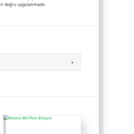
için doğru uygulanmadır.
›
e silikon tabakası oluşturmaz.