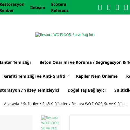
Restorasyon
Ecotera
İletişim
Rehber
Referans
Mantar Temizliği
Beton Onarımı ve Koruma / Segregasyon & T
Grafiti Temizliği ve Anti-Grafiti
Kapiler Nem Önleme
K
storasyon / Yüzey Temizleyici
Doğal Taş Bağlayıcı
Su İticil
Anasayfa
Su İticiler
Su & Yağ İticiler
Restora WO FLOOR, Su ve Yağ İtici