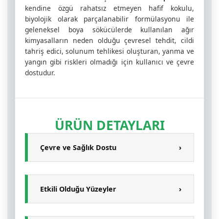
kendine özgü rahatsız etmeyen hafif kokulu,
biyolojik olarak parçalanabilir formülasyonu ile
geleneksel boya sökücülerde kullanılan ağır
kimyasalların neden olduğu çevresel tehdit, cildi
tahriş edici, solunum tehlikesi oluşturan, yanma ve
yangın gibi riskleri olmadığı için kullanıcı ve çevre
dostudur.
ÜRÜN DETAYLARI
Çevre ve Sağlık Dostu
›
Metilen klorür ve metanol içermez.
Biyolojik olarak doğada parçalanabilir.
Etkili Olduğu Yüzeyler
›
Düşük VOC içeriğiyle iç mekanlarda
güvenlidir.
Ahşap, beton, tuğla ve taş yüzeyler.