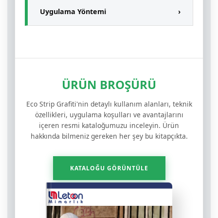
Cilt ve solunum yolları için zararlı, ağır
Metal ve alüminyum yüzeyler.
Uygulama Yöntemi
›
kimyasallar içermez.
Cam, granit ve fayans gibi hassas
yüzeyler.
Fırça, rulo veya sprey yöntemleri ile
kolayca uygulanabilir.
Kamu alanları, bina dış cepheleri ve
sokak mobilyaları.
Uygulama sonrası yüzeyden kolayca
temizlenir.
ÜRÜN BROŞÜRÜ
Eco Strip Grafiti'nin detaylı kullanım alanları, teknik
özellikleri, uygulama koşulları ve avantajlarını
içeren resmi kataloğumuzu inceleyin. Ürün
hakkında bilmeniz gereken her şey bu kitapçıkta.
KATALOĞU GÖRÜNTÜLE