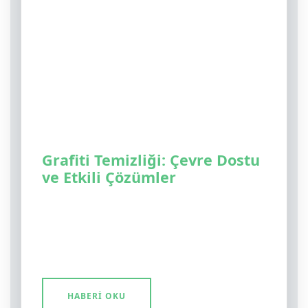
Grafiti Temizliği: Çevre Dostu
ve Etkili Çözümler
Yüzeylerinize ve tarihi yapılara zarar vermeden sprey
boyaları, mürekkepleri ve inatçı grafitileri nasıl
temizleyebileceğinizi, ekolojik alternatiflerin sunduğu
avantajları ele alan rehberimizi inceleyin.
HABERI OKU